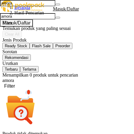
Beranda
Masuk/Daftar
Hasil Pencarian
Masuk/Daftar
Filter
Temukan produk yang paling sesuai
Clear All
Jenis Produk
Ready Stock
Flash Sale
Preorder
Sorotan
Rekomendasi
Urutkan
Terbaru
Terlama
Menampilkan
0
produk untuk pencarian
amora
Filter
Produk tidak ditemukan